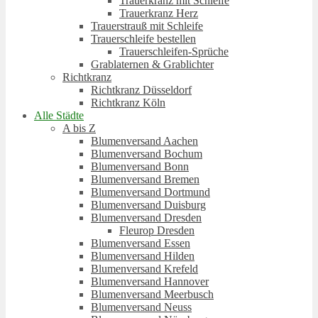
Trauerkranz mit Schleife
Trauerkranz Herz
Trauerstrauß mit Schleife
Trauerschleife bestellen
Trauerschleifen-Sprüche
Grablaternen & Grablichter
Richtkranz
Richtkranz Düsseldorf
Richtkranz Köln
Alle Städte
A bis Z
Blumenversand Aachen
Blumenversand Bochum
Blumenversand Bonn
Blumenversand Bremen
Blumenversand Dortmund
Blumenversand Duisburg
Blumenversand Dresden
Fleurop Dresden
Blumenversand Essen
Blumenversand Hilden
Blumenversand Krefeld
Blumenversand Hannover
Blumenversand Meerbusch
Blumenversand Neuss